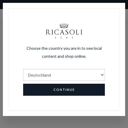
10 % RABATT AUF IHRE ERSTE BESTELLUNG
|
LOGIN
WARENKORB
Choose the country you are in to see local
content and shop online.
Passwort vergessen?
HOME
PASSWORT VERGESSEN?
CONTINUE
PASSWORT-WIEDERHERSTELLUNG