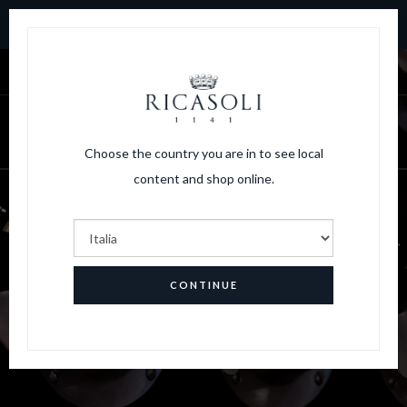
10% DI SCONTO SUL PRIMO ORDINE. SPEDIZIONI GRATUITE
PER ORDINI SOPRA I 150 € SPESA
|
LOGIN
CARRELLO
Choose the country you are in to see local
content and shop online.
Edizioni limitate
CONTINUE